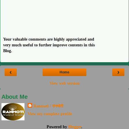
Your valuable comments are highly appreciated and
very much useful to further improve contents in this
Blog.
‹
›
Home
View web version
About Me
Ranmoti / रानमोती
View my complete profile
Powered by
Blogger
.