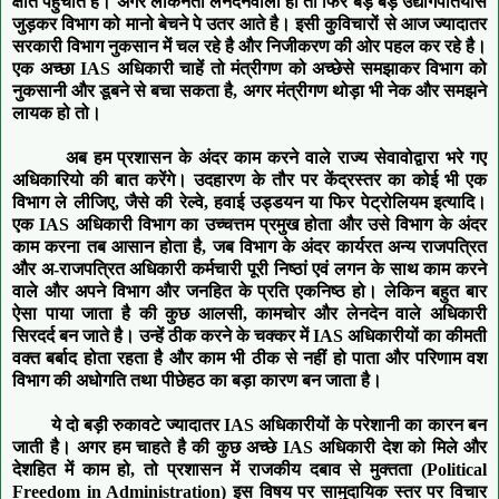
क्षति पहुचाते है। अगर लोकनेता लेनदेनवाला हो तो फिर बड़े बड़े उद्योगपतियोंसे
जुड़कर विभाग को मानो बेचने पे उतर आते है। इसी कुविचारों से आज ज्यादातर
सरकारी विभाग नुकसान में चल रहे है और निजीकरण की ओर पहल कर रहे है।
एक अच्छा IAS अधिकारी चाहें तो मंत्रीगण को अच्छेसे समझाकर विभाग को
नुकसानी और डूबने से बचा सकता है, अगर मंत्रीगण थोड़ा भी नेक और समझने
लायक हो तो।
अब हम प्रशासन के अंदर काम करने वाले राज्य सेवावोद्वारा भरे गए
अधिकारियो की बात करेंगे। उदहारण के तौर पर केंद्रस्तर का कोई भी एक
विभाग ले लीजिए, जैसे की रेल्वे, हवाई उड्डयन या फिर पेट्रोलियम इत्यादि।
एक IAS अधिकारी विभाग का उच्चत्तम प्रमुख होता और उसे विभाग के अंदर
काम करना तब आसान होता है, जब विभाग के अंदर कार्यरत अन्य राजपत्रित
और अ-राजपत्रित अधिकारी कर्मचारी पूरी निष्ठां एवं लगन के साथ काम करने
वाले और अपने विभाग और जनहित के प्रति एकनिष्ठ हो। लेकिन बहुत बार
ऐसा पाया जाता है की कुछ आलसी, कामचोर और लेनदेन वाले अधिकारी
सिरदर्द बन जाते है। उन्हें ठीक करने के चक्कर में IAS अधिकारीयों का कीमती
वक्त बर्बाद होता रहता है और काम भी ठीक से नहीं हो पाता और परिणाम वश
विभाग की अधोगति तथा पीछेहठ का बड़ा कारण बन जाता है।
ये दो बड़ी रुकावटे ज्यादातर IAS अधिकारीयों के परेशानी का कारन बन
जाती है। अगर हम चाहते है की कुछ अच्छे IAS अधिकारी देश को मिले और
देशहित में काम हो, तो प्रशासन में राजकीय दबाव से मुक्तता (Political
Freedom in Administration) इस विषय पर सामुदायिक स्तर पर विचार