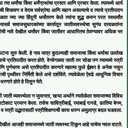
्या धर्मांचा किंवा धर्मंग्रथांचा प्रसार आणि प्रचार केला. त्यामध्ये आर्य
मांची शिकवण व वेदच सर्वश्रेष्ठ आणि महान असल्याचे व त्याचे प्रतीपादन
्या ज्या हिंदूनी धर्मांतरण केले त्यांना शुद्ध करुन परत स्वधर्मांत
र्व समाजसुधारकांच्या कार्यातून जातीव्यवस्थेचा सुगंध दरवळतांना
ंची नावे देखील धर्मांवर किंवा जातीवर आधारितच ठेवण्यावर अधिक भर
घटना सुरु केली. हे नाव मात्र कुठल्याही समाजाचा किंवा धर्माचा उल्लेख
 प्रतिपादीत करत होते. वेगवेगळ्या जाती तर सोडा पण त्यामध्ये स्त्री
ि पुर्णसत्य असे प्रतीपादीत करणारे महात्मा फुले ईश्र्वर हे अनेक नसुन
वाची पृथ्वीवर निर्मिती केले असे दर्शविते. त्यावेळेला ऐवढे आधुनिक विचार
णारे होते हे दिसुन येते.
ी जाती व्यवस्थेला न जुमानता, खऱ्या अर्थाने त्यावेळेला समाजाच्या विविध
ोकाट प्रयत्न केला. तसेच सावित्रीबाई, रमाबाई रानडे, फ़ातिमा बेगम,
ावर व स्त्री उद्धारासाठी स्त्रीशिक्षणाची कास धरुन अमुलाग्र बदल घडवला.
ेखील आजही समाजामध्ये जाती व्यवस्था टिकून आहे याचेच नवल वाटते.