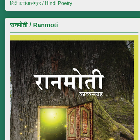
हिंदी कवितासंग्रह / Hindi Poetry
रानमोती / Ranmoti