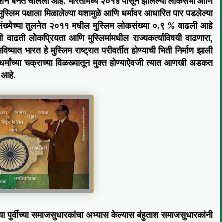
भिशन बनत चालला आहे. भारतामध्ये २०१४ पासून झालेल्या लोकसभा आणि
लिम पक्षाला मिळालेल्या यशामुळे आणि धर्मावर आधारित पार पडलेल्या
ख्येच्या तुलनेत २०११ मधील मुस्लिम लोकसंख्या ०.९ % वाढली आहे
ती लोकप्रियता आणि मुस्लिमांमधील राज्यकर्त्याविषयी वाढणारा,
्यात भारत हे मुस्लिम राष्ट्रात परीवर्तीत होण्याची भिती निर्माण झाली
धर्मांच्या चक्राच्या विळख्यातून मुक्त होण्याऐवजी त्यात आणखी अडकत
 आहे.
ा पुर्वीच्या समाजसुधारकांचा अभ्यास केल्यास बंहुताश समाजसुधारकांनी