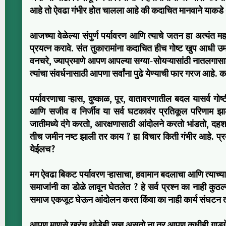
आहे तो ऐवढा गंभीर होत चालला आहे की कदाचित मानवाने याकडे थोड
आजच्या वेळेल्या संपुर्ण पर्यावरण आणि त्याचे जतन हा अत्यंत मह
प्रयत्न करावे. संत तुकारामांना कदाचित हीच गोष्ट खुप आधी उम
वनचरे, ज्याप्रमाणे आपण आपल्या सग्या-सोयऱ्यासांठी नातलगासाठ
त्यांचा संवर्धनासाठी आपणा सर्वांना पुढे येण्याची फार गरज आहे.
पर्यावरणाचा ऱ्हास, दुष्काळ, पूर, वातावरणातील बदल यासर्व गोष्
आणि सजीव व निर्जीव या सर्व घटकावंर प्रतिकूल परिणाम झा
जातीमध्ये दंगे करतो, आरक्षणासाठी आंदोलने करतो भांडतो, दहशत
तीच जमीन नष्ट झाली तर काय ? हा विचार किती गंभीर आहे. प्र
येईलच?
मग ऐवढा बिकट पर्यावरण ऱ्हासाचा, हवामान बदलाचा आणि त्याच्या 
समाजांनी का डोळे लावून घेतलेत ? हे सर्व प्रश्न का नाही कुठल
समाज एकजूट घेऊन आंदोलन करत किंवा का नाही कार्य संघटन 
आपण माणसे खरंच थोडेही सुज्ञ असतो ना तर आपण कधीही गाडगे