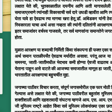
ठेवली आहे. त्याचमुळे दलितांना आपला विकास साधने शक्य झाले. प
लक्षात येते की, भुतकाळातील दयनीय आणि अती मागासलेली 
समाजाप्रमाणे त्यांनाही विकासाची सर्व दारे उघडी व्हावीत आणि
घेता यावे हा ऐवढाच त्या मागचा खरा हेतू डॉ. आंबेडकर यांनी ठेवला
स्विकारला याचा अर्थ असा नव्हता की त्यांनी दलितांनी आरक्षणाचा
इतर समाजांवर वर्चस्व गाजवावे, तर सर्व माणसांना समानतेने जगत
होता.
मुळात आरक्षण या शब्दाची निर्मिती किंवा संकल्पना ही फक्त एका 
अर्थ समान पातळीपर्यंत ऐवढाच मर्यादीत असावा. परंतू आज 
समस्या, जाती-जातीमधील भेदभाव कमी होण्या ऐवजी वाढतच आह
येताना पाहून असे वाटते की आजच्या समाजातील माणूस हा जाती, ध
भारतातील आरक्षणाचा बहुचर्चीत मुद्दा.
जगाच्या पाठीवर विचार करता, संपूर्ण जगासमोरील एक फार मोठी भ
गेल्यास असे लक्षात येते की, जगाच्या पाठीवरील बहुतांश मुस्लि
शक्तीशाली आणि दहशतवादी संघटना म्हणजे आय. एस. आय. एस. (I
जी मुस्लिम राष्ट्रे आहेत किंवा सर्व मुस्लिम लोकसंख्या एका छ