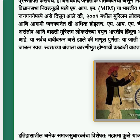
प्रस्तापित करायचे. हा धर्मांधवाद जगातीक पातळीवरचा असुन 
विधानसभा निवडनूकी मध्ये एम. आय. एम. (MIM) या भारतीय मुस्
जनगननेमध्ये असे दिसून आले की, २००१ मधील मुस्लिम लोकसं
आणि आगामी जनगणनेत ती अधिक होईलच. एम. आय. एम. ची वाढ
असंतोष आणि वाढती मुस्लिम लोकसंख्या बघुन भारतीय हिंदूना भविष
आहे. या सर्वच बाबीवरुन असे झाले की माणूस पुर्णता: या जाती 
जाऊन स्वत: स्वत:च्या अंताला कारणीभुत होण्याची काळजी वाढत
इतिहासातील अनेक समाजसुधारकांचा विशेषत: महात्मा फुले यांच्य