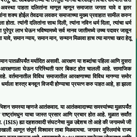
रंतु, डॉ. आंबेडकरांच्या या तरतुदी मागचा बारकाईने विचार केल्यास असे
अवस्था पाहता दलितांना माणूस म्हणून समाजात जगता यावे व इतर
 त्यांना शक्य होईल तेवढया लवकर समाजाच्या मुख्य प्रवाहात सामील करुन
 होता. त्यांनी दलितांना साथ दिली, त्यांना नविन धर्म दिला, त्यांचा धर्म
 पुरेपुर लाभ घेऊन भविष्यामध्ये सर्व मानव जातीमध्ये उच्च पदावर जावून
ा यावे, समान न्याय, समान मान, सन्मान मिळावा हाच त्या मागचा खरा हेतू
समान पातळीपर्यंत मर्यादित असावी. आरक्षण या शब्दांचा पहिला आणि दुसरा
या आरक्षणाला घेऊन परिस्थिती फार बिकट होत चालली आहे. सामाजिक
े. वर्तमानातील विविध समाजातील आरक्षणाच्या विविध मागण्या समोर
र्माला शस्त्र बनवून विजयी होण्याचा प्रयत्न करु पाहत आहे, हा झाला
िशन समस्या म्हणजे आतंकवाद. या आतंकवादाच्या समस्यांच्या मुळापर्यंत
म राष्ट्रांमधुन याचा जास्त प्रसार आणि प्रचार होत आहे. मुळात सर्वांत
SIS) ह्या दहशतवादी संघटनेचा मुळ उद्देशच तो आहे की जगामध्ये जी
ताखाली आणून संपूर्ण विश्वावर ताबा मिळवायचा. जगावर मुस्लिमांचे राज्य