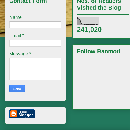
Contact Form
Nos. of Readers
Visited the Blog
Name
241,020
Email
*
Follow Ranmoti
Message
*