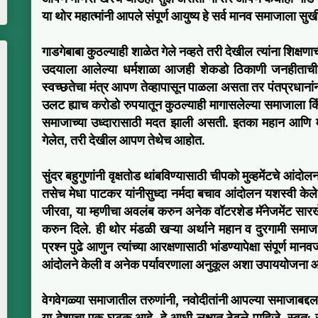
या थोर महात्मांनी आपले संपूर्ण आयुष्य हे सर्व मानव समाजाला सुख
गाडगेबाबा कुठल्याही शाळेत गेले नव्हते तरी देखील त्यांना शिक्षण
उदयाला आलेल्या धर्मशाळा आजही शेकडो ठिकाणी जनहीताची कार
स्वच्छतेचा मंत्र आपण तेव्हापासून पाळला असता तर पंतप्रधानां
उलट ह्याच करोडो रुपयातून कुठल्याही मागासलेल्या समाजाला कि
समाजाच्या उध्दारासाठी मदत झाली असती. इतका महान आणि मोल
गेलेत, तरी देखील आपण तेथेच आहोत.
सुंदर बहुगुणांनी वृक्षतोड थांबविण्यासाठी चीपको मुव्हमेंटचे आंदोलन 
तसेच मेधा पाटकर यांनीसुध्दा नर्मदा बचाव आंदोलन यशस्वी केले
जीरवा, या म्हणीचा अवलंब करुन अनेक वॉटरशेड मॅनेजमेंट सारखे
करुन दिले. ही थोर मंडळी खऱ्या अर्थाने महान व दुरगामी समा
प्रश्न पुढे आणुन त्यांच्या आरक्षणासाठी भांडण्यापेक्षा संपूर्ण
आंदोलने केली व अनेक पर्यावरणाला अनुकूल अशा उपाययोजना आख
वेगवेगळ्या समाजातील तरुणांनी, नवोदीतांनी आपल्या समाजाबद