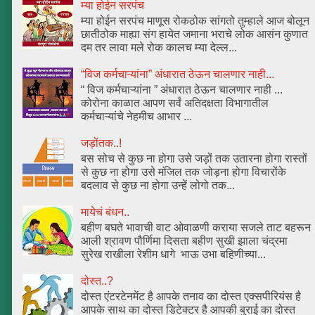
म्या होईन सरपंच
म्या होईन सरपंच माणूस रोकठोक सांगतो तुम्हाले आज बोलून
छातीठोक माह्या संग हायेत जमाना भराचे लोक आसंन कुणात
दम तर लावा मले रोक कालच म्या देल्ल...
“विज कर्मचाऱ्यांना” अंधारात ठेऊन चालणार नाही...
“ विज कर्मचाऱ्यांना ” अंधारात ठेऊन चालणार नाही ...
कोरोना काळात आपण सर्वं अतिदक्षता विभागातील
कर्मचाऱ्यांचे नेहमीच आभार ...
जड़ोंतक..!
बस सोच से कुछ ना होगा उसे जड़ों तक उतारना होगा रास्तों
से कुछ ना होगा उसे मंजिल तक जोड़ना होगा विचारोंके
बदलाव से कुछ ना होगा उन्हें लोगो तक...
मायेचं बंधन..
बहीण बघते भावाची वाट ओवाळणी कराया सजले ताट बहरून
आली श्रावण पौर्णिमा दिसता बहीण सुखी झाला चंद्रमा
सुरेख राखीला रेशीम धागे भाऊ उभा बहिणीच्या...
दोस्त..?
दोस्त एंटरटेनमेंट है आपके तनाव का दोस्त एक्सपीरियंस है
आपके साथ का दोस्त डिटेक्टर है आपकी बुराई का दोस्त