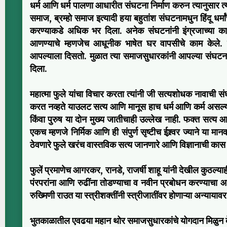
धर्म आणि धर्म पालणा आधारीत संघटना निर्माण करुन त्यानुसार त्या त
समाज, ब्रम्हो समाज इत्यादी हया बहुतांश संघटनामधुन हिंदू धर्
करण्याकडे अधिक भर दिला. अनेक संघटनांनी इंग्रजाच्या काळात ज
आणण्याचे म्हणजेच आधूनीक भाषेत घर वापसीचे काम केले. यास
आपल्याला दिसतो. मुळात त्या समाजसुधारकांनी आपल्या संघटना
दिला.
महात्मा फुले यांचा विचार करता त्यांनी जी सत्यशोधक नावाची सं
करत नव्हते याउलट सत्य आणि मानूस हाच धर्म आणि कर्म असल्याचे
किंवा पुरुष या दोन मुख्य जातीचाही उल्लेख नाही. फक्त सत्य आण
एकच म्हणजे निर्मिक आणि ही संपुर्ण सृष्टीच ईश्र्वर ज्याने या मान
ठेवणारे फुले खरंच वास्तविक सत्य जानणारे आणि विज्ञानाची कास धर
फुलें प्रमाणेच आगरकर, रानडे, राजर्षी शाहू यांनी देखील कुठल्याह
पंरपरांना आणि रुढींना तोडण्याचा व नवीन प्रबोधन करण्याचा आट
रुख्मिणी राउत या स्त्रीशक्तींनी स्त्रीजातींवर होणाऱ्या अन्याय
भुतकाळातील एवढया महान थोर समाजसुधारकांचे योगदान मिळुन द