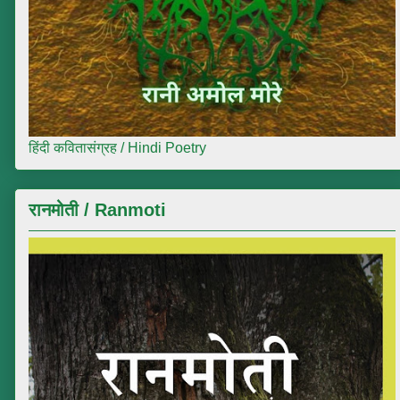
हिंदी कवितासंग्रह / Hindi Poetry
रानमोती / Ranmoti