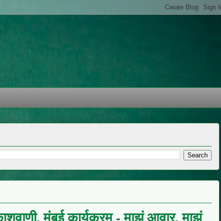
ाशवाणी, मुंबई कार्यक्रम - माझं आवार, माझं