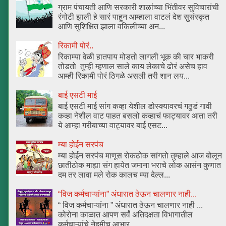
ग्राम पंचायती आणि सरकारी शाळांच्या भिंतीवर सुविचारांची
रंगोटी झाली हे सारं पाहून आम्हाला वाटलं देश सुसंस्कृत
आणि सुशिक्षित झाला वकिलीच्या अन...
रिकामी पोरं..
रिकाम्या वेळी हातपाय मोडतो लागली भूक की चार भाकरी
तोडतो तुम्ही म्हणाल साले काय लेकाचे ढोरं असेच हाव
आम्ही रिकामी पोरं ठिगळे असली तरी शान लय...
बाई एसटी माई
बाई एसटी माई सांग कव्हा येशील डोस्क्यावरचं गठुडं गावी
कव्हा नेशील वाट पाहत बसलो कव्हाचं फाट्यावर आता तरी
ये आम्हा गरीबाच्या वाट्यावर बाई एसट...
म्या होईन सरपंच
म्या होईन सरपंच माणूस रोकठोक सांगतो तुम्हाले आज बोलून
छातीठोक माह्या संग हायेत जमाना भराचे लोक आसंन कुणात
दम तर लावा मले रोक कालच म्या देल्ल...
“विज कर्मचाऱ्यांना” अंधारात ठेऊन चालणार नाही...
“ विज कर्मचाऱ्यांना ” अंधारात ठेऊन चालणार नाही ...
कोरोना काळात आपण सर्वं अतिदक्षता विभागातील
कर्मचाऱ्यांचे नेहमीच आभार ...