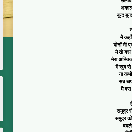
सैलाब
अकाल
बून्द बू
न
मै कहा
दोनों भी प
मै तो बस क
मेरा अस्तित
मै खुद से
ना कभी
सब अपन
मै बस
ह
समुद्र 
समुद्र क
बदले