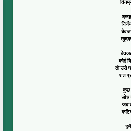
विनम्
वजह
निर्ण
बेवजह
खुदको
बेवजह
कोई वि
तो उसे घ
शत प्र
कुछ 
सोच त
जब क
कटिबद
हमे