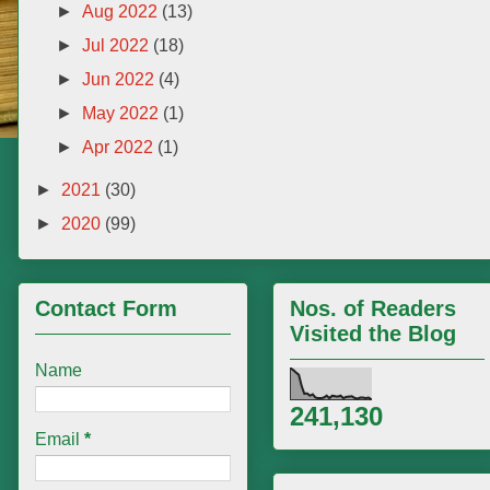
►
Aug 2022
(13)
►
Jul 2022
(18)
►
Jun 2022
(4)
►
May 2022
(1)
►
Apr 2022
(1)
►
2021
(30)
►
2020
(99)
Contact Form
Nos. of Readers
Visited the Blog
Name
241,130
Email
*