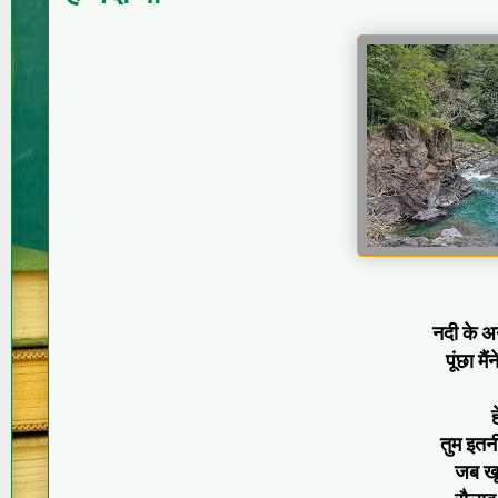
नदी के अ
पूंछा म
ह
तुम इतनी
जब खूब