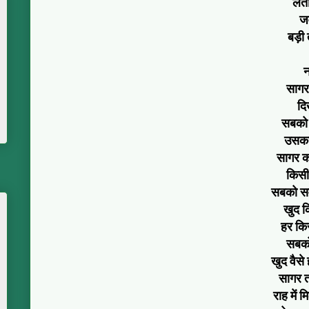
लेती
जव
बड़ी 
न
सागर 
दि
सबको 
उसका 
सागर का
किसी
सबको सम
खुद क
हर किस
सबको
खुद वैसे 
सागर तो 
राह में 