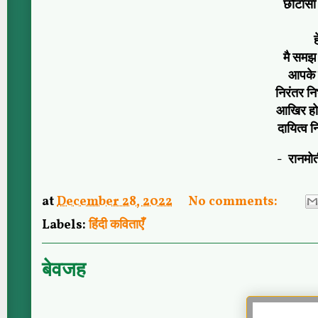
छोटासा 
ह
मै समझ
आपके इ
निरंतर नि
आखिर होन
दायित्व न
- रानमो
at
December 28, 2022
No comments:
Labels:
हिंदी कविताएँ
बेवजह