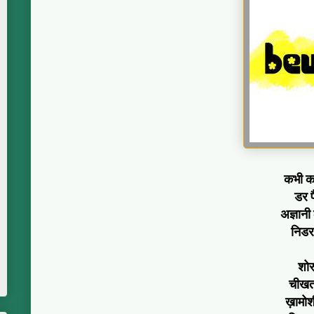
कभी कभ
डर प
अज्ञानी 
निडर
शोर
चीखता
ख़ामोशी 