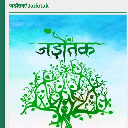
जड़ोंतक/Jadotak