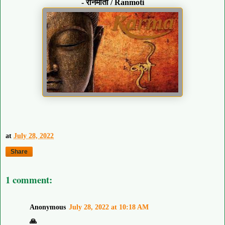
- रानमोती / Ranmoti
at
July 28, 2022
Share
1 comment:
Anonymous
July 28, 2022 at 10:18 AM
🙏