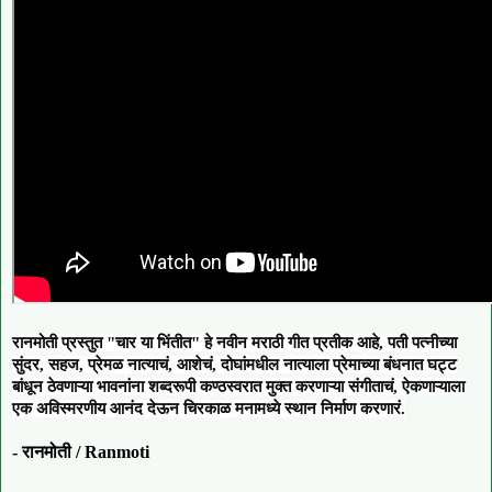
रानमोती प्रस्तुत "चार या भिंतीत" हे नवीन मराठी गीत प्रतीक आहे, पती पत्नीच्या
सुंदर, सहज, प्रेमळ नात्याचं, आशेचं, दोघांमधील नात्याला प्रेमाच्या बंधनात घट्ट
बांधून ठेवणाऱ्या भावनांना शब्दरूपी कण्ठस्वरात मुक्त करणाऱ्या संगीताचं, ऐकणाऱ्याला
एक अविस्मरणीय आनंद देऊन चिरकाळ मनामध्ये स्थान निर्माण करणारं.
- रानमोती / Ranmoti