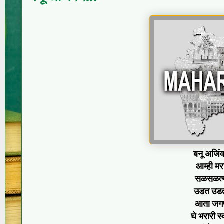
बनू अजिं
आम्ही मर
सळसळत्या
उडत उडत
आता जगणे
घे भरारी स्