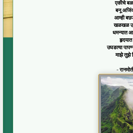
एकीचे बळ
बनू अजिं
आम्ही बछडे
खळखळ उस
धमन्यात 
हृदयात
उघडत्या पापण्य
माझे तुझे त
- रानमो