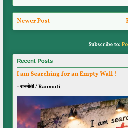
Newer Post
Subscribe to:
Po
Recent Posts
I am Searching for an Empty Wall !
- रानमोती / Ranmoti