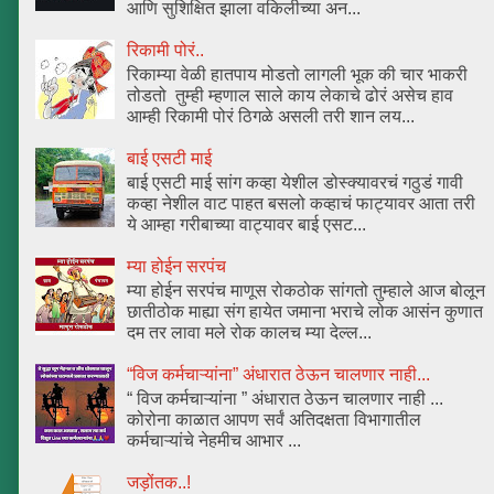
आणि सुशिक्षित झाला वकिलीच्या अन...
रिकामी पोरं..
रिकाम्या वेळी हातपाय मोडतो लागली भूक की चार भाकरी
तोडतो तुम्ही म्हणाल साले काय लेकाचे ढोरं असेच हाव
आम्ही रिकामी पोरं ठिगळे असली तरी शान लय...
बाई एसटी माई
बाई एसटी माई सांग कव्हा येशील डोस्क्यावरचं गठुडं गावी
कव्हा नेशील वाट पाहत बसलो कव्हाचं फाट्यावर आता तरी
ये आम्हा गरीबाच्या वाट्यावर बाई एसट...
म्या होईन सरपंच
म्या होईन सरपंच माणूस रोकठोक सांगतो तुम्हाले आज बोलून
छातीठोक माह्या संग हायेत जमाना भराचे लोक आसंन कुणात
दम तर लावा मले रोक कालच म्या देल्ल...
“विज कर्मचाऱ्यांना” अंधारात ठेऊन चालणार नाही...
“ विज कर्मचाऱ्यांना ” अंधारात ठेऊन चालणार नाही ...
कोरोना काळात आपण सर्वं अतिदक्षता विभागातील
कर्मचाऱ्यांचे नेहमीच आभार ...
जड़ोंतक..!