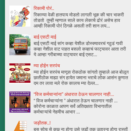
रिकामी पोरं..
रिकाम्या वेळी हातपाय मोडतो लागली भूक की चार भाकरी
तोडतो तुम्ही म्हणाल साले काय लेकाचे ढोरं असेच हाव
आम्ही रिकामी पोरं ठिगळे असली तरी शान लय...
बाई एसटी माई
बाई एसटी माई सांग कव्हा येशील डोस्क्यावरचं गठुडं गावी
कव्हा नेशील वाट पाहत बसलो कव्हाचं फाट्यावर आता तरी
ये आम्हा गरीबाच्या वाट्यावर बाई एसट...
म्या होईन सरपंच
म्या होईन सरपंच माणूस रोकठोक सांगतो तुम्हाले आज बोलून
छातीठोक माह्या संग हायेत जमाना भराचे लोक आसंन कुणात
दम तर लावा मले रोक कालच म्या देल्ल...
“विज कर्मचाऱ्यांना” अंधारात ठेऊन चालणार नाही...
“ विज कर्मचाऱ्यांना ” अंधारात ठेऊन चालणार नाही ...
कोरोना काळात आपण सर्वं अतिदक्षता विभागातील
कर्मचाऱ्यांचे नेहमीच आभार ...
जड़ोंतक..!
बस सोच से कुछ ना होगा उसे जड़ों तक उतारना होगा रास्तों