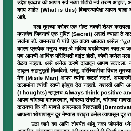
उद्देश एवढाच की आपण सर्व
नव्या पिढीचे नवे तरुण आहात,
आ
काय आहे? (
What is this
)
विचारण्यापेक्षा
आपण याला क
आहे.
मला तुम
च्या
बरोबर एक गोष्ट नक्की शेअर करायल
म्हणजेच जिवनाचं एक गुपित (Secret) असतं ज्याला ते कळलं
सर्वाना डॉ. वामनराव पै यांचे एक वाक्य आठवत असेल
“तूच 
कारण प्रत्येक मनुष्य स्वत:चे भविष्य घडविण्यास स्वत:च
पण आमची आर्थिक परिस्थिती वाईट होती, कोणी म्हणेल मला 
वेळच नव्हता. असे अनेक करणे दाखवून आपण स्वत:ला, नशि
टाकून सहानुभूती मिळवितो. परंतु, परिस्थितीचा विचार तु
मेन (Misile Man) आपण त्यांना म्हटलं नसतं. अयशस्वी 
कलामांना त्यांची स्वप्ने झोपूच देत नव्हती. यशस्वी आणि
(Thoughts) म्हणूनच Always think positive a
आपण चांगल्या वातावरणात, चांगल्या संगतीत, चांगल्या माणसात र
करायचा कि जी माणसे आपल्याला निरुत्साही (Demotivate) 
आपल्या ध्येयापासून दूर नेण्यास परावृत्त करेल
त्यापासून दूर र
उठा जागे व्हा आणि तोपर्यंत थांबू नका जोपर्यंत ध्येयप