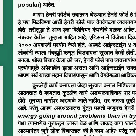
popular
)
आहेत
.
आपण हेनरी फोर्ड
चं
उदाहरण घेऊयात हेनरी फोर्ड हे
हे यश मिळविण्या
आधी हेनरी
फोर्ड
पाच वेगवेगळ्या
व्यवसाया
होते
.
तरीसुद्धा ते आज
एका बिलेनियर
कंपनीचे मालक आहेत
नंबरवर येतील.
तुम्हाला माहित आहे
,
एडिसन ने
विजेच्या दिव
१००० अयशस्वी प्रयोग केले होते
. अल्बर्ट आई
न्स्टाईन ४ व
लोकांनी त्याला मंदबुद्धी म्हणून चिडवायला सुरवात केली होती
बनला
. थोडा
विचार केला की जर
,
हेनरी फोर्ड पाच
व्यवसायां
प्रयो
गामुळे अपेक्षाहीन
झाला असता आणि
आई
न्स्टाईन सव
आपण सर्व
यांच्या
महान
विचारांपासून
आणि वेगवेगळ्या आविष्क
कुठलेही कार्य करायला जेव्हा सुरवात कराल निश्चितच 
आठवतात ते म्हणतात कुठलेच कार्य
अडथळ्याशिवाय
पार प
होते
. तुमच्या मार्गावर अडथळे आले नाहीत, तर समजा तुम्ह
आहे.
परंतु आपण अडथळ्यातच गुंतून पडतो म्हणूनच
हेनरी
energy going around problems than in try
पेक्षा
त्या
मध्येच गुरफटून
जास्त वेळ आणि ताकद वाया
घालव
आल्यानंतर जुने लोक विचारतात की हे काय आहे
?
परंतु
नव