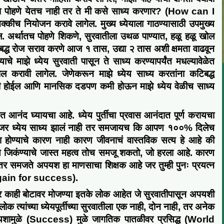
ा
पोहणे
येत
च
नाही
तर ते मी कसे साध्य करणार?
(How
can I
 नक्कीच
नियोजन करावे लागेल
. मुख्य ध्येयाला गाठण्यासाठी उपमुख्य
ल.
अर्थातच
पोहणे शिकणे,
सुरवातीला उथळ पाण्यात
,
हळू हळू खोल
मबद्ध रोज सराव करणे
आज १ तास
,
उद्या २ तास अशी
क्षमता वाढवून
याचे माझे
ध्येय सुरवाती पासून ते साध्य करण्यापर्यंत मधल्यावेळेत
चाल करावी लागेल. जेणेकरून माझे ध्येय साध्य करतांना कटिबद्ध
ी होईल
आणि
मानसिक
दडपण कमी होऊन माझे ध्येय वेळीच साध्य
णात आनंद घ्यायचा आहे
.
ध्येय पुर्तीचा प्रवास आनंदात पूर्ण करायचा
जर ध्येय साध्य झालं नाही तर समजायच कि आपण १००% दिलेच
 होण्याचे कारण नाही कारण
जीवनाचं
वास्तविक सत्य हे आहे की
जिकंण्याचे जास्त महत्व
तोच समजू
शकतो
,
जो हरला आहे
.
कारण
 तर समजते
अपयश हा माणसाचा शिक्षक आहे जर तुम्ही पुनः प्रयत्न
again for success
).
र काही बोटावर मोजण्या इतके लोक आहेत जे सुरवातीपासून
अपयशी
 लोक
त्यांच्या
ध्येयपूर्तीच्या सुरवातीला एक नाही
,
दोन नाही
,
तर
अनेक
यशामुळे (
Success
)
मुळे
जागतिक पातळीवर प्रसिद्ध (
World