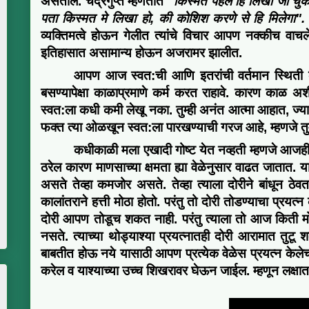
असतील.
चंद्रगुप्त म्हणतात
"
किस्मत पहले हि लिखी जा चुकी
पता किस्मत मे लिखा
हो,
की कोशिश
करणे
से हि मिलेगा
."
व्यक्तिमत्वे होऊन गेलीत त्यांचे विचार आपण नक्कीच वाच
इतिहासात असामान्य होऊन अजरामर
झालीत.
आपण आज स्वत:ची आणि इतरांची वर्तमान स्थिती काय
बसण्यापेक्षा काळाप्रमाणे कर्म करत राहावे. कारण काळ अश
स्वत:ला कधी कमी लेखू नका. तुम्ही अनंत आत्मा आहात, ज्
फक्त त्या ओळखून स्वत:ला पारखण्याची गरज आहे, म्हणजे त
कधीकाळी मला एखादी गोष्ट येत
नव्हती
म्हणजे आजही
ठरेल कारण माणसाच्या क्षमता ह्या वेळेनुसार वाढत जातात
.
य
असते तेव्हा कमजोर असते
.
तेव्हा त्याला दोरीने बांधून ठेव
कालांतराने हत्ती मोठा होतो. परंतु तो दोरी तोडण्याचा प्रयत्
दोरी आपण तोडूच शकत नाही.
परंतु त्याला तो आज किती म
नसते
. त्याच्या
थोड्याश्या प्रयत्नातही दोरी आरामात तुट
बाबतीत होऊ नये यासाठी आपण प्रत्येक वेळेस प्रयत्न केले
करेल
व याश्याच्या उच्च शिखरावर घेऊन जाईल. म्हणून लक्षात