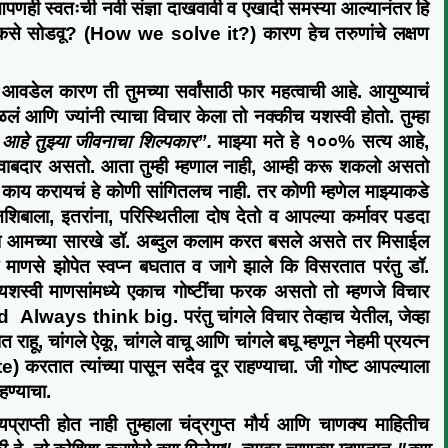
पणही स्वतःची
नवी संज्ञा
दाखवावी व एखादी समस्या आल्यानंतर
हि
से सोडवू? (
How we
solve
it?
)
कारण हेच तरुणांचे लक्षण
ा आवडेल कारण ती तुम
च्या
सर्वांसाठी फार
महत्वाची
आहे
. आयुष्याचं
 आणि ज्यांनी त्याचा विचार केला तो नक्कीच यशस्वी होतो. तुम्हा
आहे तुझ्या जीवनाचा शिल्पकार”.
माझ्या मते हे १००% सत्य आहे,
 जवाबदार असतो. आता तुम्ही म्हणाल नाही, आम्ही करू शकलो असतो
काय करायचं हे कोणी सांगितलच नाही. तर कोणी म्हणेल माझ्याकडे
बाला, इतरांना, परिस्थितीला दोष देतो व आपल्या कर्मावर पडदा
मच्या आमच्या सारखे डॉ. अब्दुल कलाम करत बसले असते तर मिसाईल
माणसे झोपेत स्वप्न बघतात व जागे झाले कि विसरतात परंतु डॉ.
 अयशस्वी माणसांमध्ये एकाच गोष्टींचा फरक असतो तो म्हणजे विचार
nd
Always think big. परंतु चांगले विचार तेव्हाच येतील, जेव्हा
ाहू, चांगले ऐकू, चांगले वाचू आणि चांगले बघू म्हणून नेहमी प्रयत्न
करतात त्यांच्या पासून सदैव दूर राहण्याचा. जी गोष्ट आपल्याला
ाहण्याचा
.
्राप्ती होत नाही तुम्हाला चंद्रगुप्त
मौर्य
आणि चाणक्य माहितीच