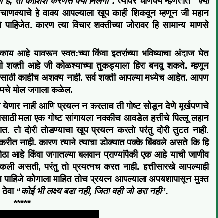
 हे
,
तो कोशिश करणे
से
क्या मिलेगा
."
त्यावर चाणक्य म्हणतात
"
क्या
चाणक्याचे हे वाक्य आपल्याला खूप काही शिकवून
म्हणून जी महान
ले पाहिजेत.
कारण त्या विचार शक्तीच्या जोरावर हि सामान्य माणसे
 आहे यावरून स्वत:च्या किंवा इतरांच्या भविष्याचा अंदाज घेत
ी शक्ती आहे जी कोळश्याच्या तुकड्याला हिरा बनवू शकते. म्हणून
यासाठी काहीच अशक्य नाही. सर्व शक्ती आपल्या मध्येच आहेत. आपण
ुमचे मोल जगाला कळेल.
 येणार नाही आणि प्रयत्न न करताच
ती गोष्ट
सोडून देणे मूर्खपणाचे
ासाठी मला एक गोष्ट सांगायला
नक्कीच
आवडेल हत्तीचे पिल्लू लहान
तात
.
तो दोरी तोडण्याचा खूप प्रयत्न करतो
परंतु
दोरी तुटत नाही
.
न करीत नाही. कारण त्याने त्याचा डोक्यात पक्के बिंबवले असते कि हि
ोठा आहे किंवा जगातल्या बलवान प्राण्यांपैकी एक आहे याची जाणीव
ू शकली असती
,
परंतु तो प्रयत्नच करत नाही
.
हत्तीसारखे आपल्याही
च पाहिजे कोणाला माहित तोच प्रयत्न आपल्याला
अपयशापासून
मुक्त
 ठेवा
“
कोई भी लक्ष्य बडा नही
,
जिता वही जो डरा नही
”.
*****