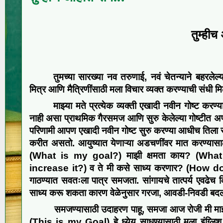
तुम्हीच
तुम
च्या
सारख्या नव तरुणाई
,
नवं चेतन्याने बहरलेल्
मित्र आणि
मैत्रिणींसाठी
मला विचार व्यक्त करण्याची संधी मि
माझ्या मते
प्रत्येक व्यक्ती एखादी नवीन गोष्ट
करण्या
नाही असा प्राथमिक गैरसमज
आणि सुरु केलेल्या गोष्टीत
अ
परिणामी
आपण एखादी नवीन गोष्ट
सुरु
करण्या आधीच तिला
करीत असतो. आयुष्यात येणाऱ्या अडचणींवर मात
करण्यास
(What is my goal?)
माझी क्षमता काय?
(What
increase it?)
व ते मी कसे साध्य करणार?
(
How do 
गाठण्यात सवतःला पात्र
समजता. सांगायचे तात्पर्य एवढेच
साध्य
करू शकता
कारण वेळेनुसार गरजा, आवडी-निवडी ब
समजण्यासाठी
उदा
हरण पाहू
, समजा
आज रोजी मी माझ
(This is my Goal)
हे ध्येय साधण्यासाठी मला इंग्ल