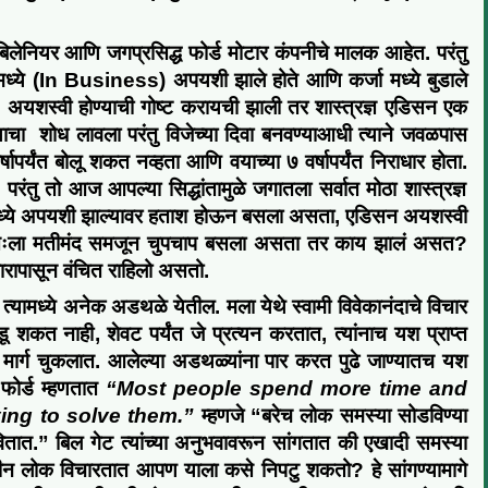
बिलेनियर
आणि
जग
प्रसिद्ध फोर्ड मोटार कंपनीचे मालक आहेत
. परंतु
मध्ये (In
Business
) अपयशी
झाले होते आणि कर्जा मध्ये बुडाले
. अयशस्वी होण्याची गोष्ट करायची झाली तर शास्त्रज्ञ एडिसन एक
्याचा
शोध लावला
परंतु विजेच्या दिवा
बनवण्याआधी
त्याने
जवळपास
र्षापर्यंत बोलू शकत नव्हता आणि वयाच्या ७ वर्षापर्यंत निराधार होता
.
.
परंतु तो आज
आपल्या सिद्धांतामुळे जगातला सर्वात मोठा
शास्त्रज्ञ
मध्ये अपयशी
झाल्यावर
हताश
होऊन बसला असता
,
एडिसन
अयशस्वी
तःला
मतीमंद समजून
चुपचाप बसला असता तर काय झालं असत
?
ारापासून वंचित राहिलो असतो
.
त्या
मध्ये
अनेक अडथळे येतील
.
मला येथे स्वामी विवेकानंदाचे विचार
डू शकत नाही
,
शेवट पर्यंत
जे
प्रत्यन
करतात,
त्यांनाच यश प्राप्त
ी मार्ग चुकलात. आलेल्या अडथळ्यांना पार करत पुढे जाण्यातच यश
 फोर्ड म्हणतात
“
Most people spend more time and
ing to solve them.”
म्हणजे
“
बरेच लोक समस्या
सोडविण्या
ितात.”
बिल गेट
त्यांच्या
अनुभवावरून सांगतात की एखादी समस्या
ीन लोक
विचारतात आपण याला कसे निपटु शकतो
?
हे सांगण्यामागे