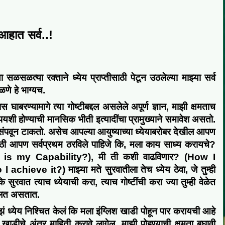
 आहात सर्व..!
या सळसळत्या रक्ताने ध्येय प्राप्तीसाठी पेटून उठलेल्या
माझ्या
सर्व
ळणे हे भाग्यच
.
स घाबरण्यामागे त्या गोष्टीबद्दल असलेले अपूर्ण ज्ञान, माझी क्षमताच
पयशी
होण्याची मान
सिक
भीती
इत्यादींचा प्रामुख्याने समावेश असतो.
संपवून टाकतो
. असेच आपल्या आयुष्याच्या ध्येयाबरोबर देखील आपण
ाठी
आपण सर्वप्रथम
ठरविले पाहिजे कि, मला काय साध्य करायचे?
 is my Capability?),
मी ती कशी वाढविणार?
(
How I
I achieve it?
)
माझ्या मते सुरवातीला तेच
ध्येय
ठेवा
,
जे तुम्ही
 कि
सुरवात त्याच ध्येयाची करा
,
त्याच गोष्टींची करा ज्या तुम्ही
वेळेत
दलत असतात.
ं ध्येय निश्चित केलं
कि मला
इंग्लिश खाडी
पोहून
पार करायची आहे
िश खाडीचे अंतर माहिती करावे लागेल
,
माझी
पोहण्याची
क्षमता बघावी