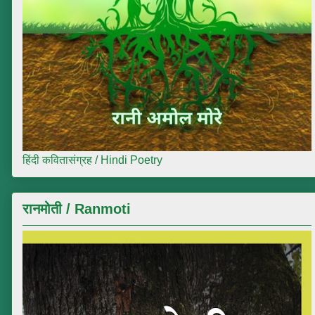
हिंदी कवितासंग्रह / Hindi Poetry
रानमोती / Ranmoti