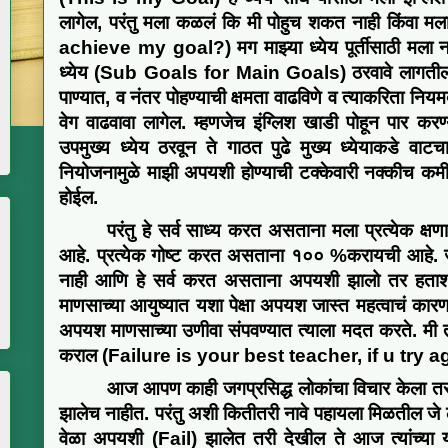
लागेल
, परंतु
मला कळलं कि मी
पोहुच
शकत नाही किंवा मल
achieve my goal
?)
मग माझ्या ध्येय पूर्तीसाठी मला
ध्येय
(
Sub Goals for Main Goals)
ठरवावे लागती
पाण्यात
, व नंतर पोहण्याची क्षमता वाढविणे व त्याकरिता निय
वेग वाढवावा लागेल
.
म्हणजे
च
इंग्लिश खाडी
पोहून
पार
करण्
उपमुख्य ध्येय
ठरवून ते गा
ठ
त पुढे
मुख्य ध्येयाकडे वाट
नियोजनामुळे
माझी अपयशी होण्याची
टक्केवारी
नक्कीच
कम
होईल.
परंतु हे सर्व साध्य
करत
असताना मला प्रत्येक क्ष
आहे
.
प्रत्येक गोष्ट करत असताना १००
%
करायची आहे. 
नाही आणि हे सर्व करत असताना
अपयशी झालो तर
हताश
माणसाच्या आयुष्यात
यशा
पेक्षा
अपयश
जास्त
महत्वाचं
कारण 
अपयश
माणसाच्या
उणीवा
संपवण्यात त्याला मदत करते
.
मी
कराल
(
Failure is your best
teacher,
if u try 
आज आपण काही जगप्रसिद्ध
लोकांचा
विचार
केला त
झालेच
नाहीत
. परंतु
अशी
किती
त
री नावे
पहायला मिळ
तील
जे
वेळा
अपयशी (Fail) झालेत तरी देखील ते आज
त्यांच्या