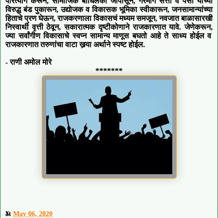
परित्याग करून
,
सामाजिक बांधिलकी जोपासून
,
गैरमार्गे सत्ता व पैसा यांच्या
विरुद्ध बंड पुकारून
,
उद्योजक व विकासक भूमिका स्वीकारून
,
जनसामान्यांच्या
हिताचे प्रण घेऊन
,
राजकरणाला विकासचं मध्यम समजून
,
नवजात बाळासारखी
निस्वार्थी वृत्ती ठेवून
,
सकारात्मक दृष्टीकोणाने राजकारणात यावे. जेणेकरून
,
ज्या सर्वांगीण विकासाचे स्वप्न सामान्य माणूस बघतो आहे ते साध्य होईल व
राजकारणात तरुणांचा वाटा खर्‍या अर्थाने स्पष्ट होईल.
- राणी अमोल मोरे
*******
x
at
May 06, 2020