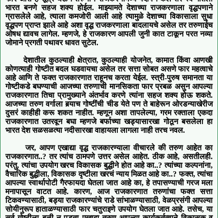
भारत बनणे सहज शक्य होईल. माझ्यामते
देशाच्या राजकरणाला वृद्धपणाने
ग्रासलेले आहे
,
त्याला कमजोरी आली आहे त्यामुळे देशाच्या विकासाला सुधा
वृद्धपण प्राप्त झाले आहे अशा वृद्ध
राजकरणाला बादलाय
चे
असेल तर तरुणाईच
ओषध द्याव
च
लागेल
.
म्हणजे
,
हे राजकारण आपली जुनी कात टाकून परत नव्या
जोमाने प्रगती पथावर धावत सुटेल
.
देशातील
कुठल्याही
क्षेत्रात
,
कुठल्याही
योजनेत
,
कामात किंवा आणखी
कोणत्याही
गोष्टीत बदल
घडवायचा
असेल तर सत्ता
सोबत
असणे
फार महत्वाचे
आहे
आणि
ते
फक्त
राजकारणात राहूनच करता येईल
. स्त्री-पुरुष समानता या
गो
ष्टीकडे बघण्याची आजच्या तरुणाची मानसिकता फार प्रबळ असुन
आपल्या
राजकारणात तिचा
प्रामुख्याने अंतर्भाव
करणे त्यांना सहज
शक्य होऊ शकते.
आजच्या तरुण वर्गाला बर्‍याच गोष्टींची
चीड येते पण ते बाहेरून ओरडन्याखेरीज
दुस
रं काहीही
करू शकत नाही
त.
म्हणून अशा तापलेल्या
,
गरम रक्ताला एकदा
राजकारणात उतर
वून बघा म्हणजे बर्फाच्या खड्यासारखा गोठून बसलेला हा
भारत देश सळसळत्या नदीसारखा वाहायला लागला नाही तरच नवल.
जर
,
आपण एखाद्या वृद्ध राजकारण्याला वीचारले की तरुण आहेत का
राजकारणात..
?
तर
त्यांच
ठामपणे उत्तर असेल आहेत. ठीक आहे
,
असतीलही.
परंतु
,
त्यांचा उपयोग खरच विकासक बुद्धीने होत आहे का..
?
त्यांच्या कल्पनांना
,
वैचारिक बुद्धीला
,
विकासक दृष्टीला खरचं न्याय मिळत आहे का..
?
फक्त
,
त्यांचा
आपल्या स्वार्थापोटी
गैरफायदा
घेतला जात आहे का
,
हे तपासण्याची गरज मला
मनापासून वाटत आहे. कारण
,
आज राजकारणात तरुणांचा फक्त सत्ता
टिकवण्यासाठी
,
बड्या राजकारण्यांचे राडे सांभाळण्यासाठी
,
वेळप्रसंगी आपल्या
सोयीनुरूप हाताळण्यासाठी फार चतुराइणे उपयोग घेतला जात आहे. तसेच
,
या
सर्व गोष्टीला बळी न पडता एखादा तरुण आपल्या कार्यकर्तुत्वाने विकासक व