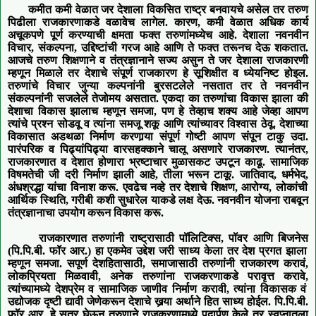
कमीत कमी वेळात जर देशाला विकसित राष्ट्र बनवायचे असेल तर तरुण
पिढीला राजकारणाकडे वळावेच लागेल
.
कारण
,
कमी वेळात अधिक कार्य
अचूकपणे पूर्ण करण्याची क्षमता
फक्त तरुणांमध्येच आहे. देशाला नवनवीन
विचार
,
संकल्पना
,
उद्दिष्टांची गरज आहे आणि ते फक्त तरूनच देऊ शकतात.
आजचे
तरुण शिक्षणाने व तंत्रज्ञानाने सज्य असुन
ते जर देशाला
राजकारणी
म्हणून
मिळाले तर देशाचे संपूर्ण राजकारण हे सूशिक्षीत
व
ध्येयनिष्ट होइल
.
तरुणांचे
विचार
जुन्या कल्पनांनी बुरसटलेले नसतात तर ते नवनवीन
संकल्पनांनी
सजलेले तेजोमय असतात
.
एकदा का तरुणांचा विकास झाला की
देशाचा विकास झाला
च
म्हणून
समजा
,
पण हे तेव्हाच शक्य आहे जेव्हा
आपण
त्यांचे प्रश्न सोडवू व त्यांना समजू शकू आणि त्यांच्यावर विश्वास
ठेवू.
देशाच्या
विकासात अडथळा
निर्माण करणार्‍या
संपूर्ण गोष्टी आपण संपून टा
कु
उदा
.
पारंपरिक व पिढ्यांपिढ्या वारसहक्काने चालू असणारे राजकारण
.
त्यानंतर
,
राजकारणात व देशात होणारा भ्रष्टाचार मुळासकट उपटून
काढू.
सामाजिक
विषमतेची
जी दरी निर्माण
झाली
आहे
,
तीला भरून
टाकू. जातिवाद
,
धर्मभेद
,
अंधश्रद्धा यांचा विनाश
करू. एवढेच नव्हे तर देशाचे शिक्षण
,
आरोग्य
,
लोकांची
आर्थिक स्थिति
,
गरीबी
कशी
सुधारेल
याकडे लक्ष
देऊ. नवनवीन योजना राबवून
तंत्रज्ञानाचा
उपयोग करून
विकास
करू.
राजकारणात तरुणांनी
राष्ट्रासाठी
पॉलिटिक्स
,
पॉवर आणि बिजनेस
(पि.पि.बी. फॉर आर.)
हा एकमेव उद्देश जरी साध्य केला तर देश प्रगत झाला
म्हणून सम
जा.
सपूर्ण देशहितासाठी
,
समाजासाठी
तरुणांनी राजकारण करावं
,
लोकप्रियता मिळवावी
,
अनेक तरुणांना राजकरणाकडे परावृत्त करावे
,
त्यांच्यामध्ये देशप्रेम व सामाजिक जाणीव निर्माण करावी
,
त्यांना विकासक वं
उद्योजक
दृष्टी द्यावी जेणेकरून
देशाचे खर्‍या
अर्थाने हित साध्य होईल.
पि.पि.बी.
फॉर आर.
हे
सूत्र घेऊन तरुणाने राजकरणामध्ये पदार्पण केले
तर स्वप्नातला