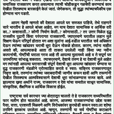
समाजिक राजकारण करत असल्यास त्याची चोहीकडून गळचेपी करण्याचं काम
देखील तितक्याच बारकाईने केलं जातं
.
जेणेकरून
,
तो सुद्धा त्यांच्याचपैकीच एक
होण्यास भाग पडतो.
आपण
नेहमी
म्हणतो की देशाला आपले घर समजल पाहिजे
,
तेथे राहणारे
सारे
भारतीय हे
आपले
बांधव आ
हेत
,
मग याच देशात सामाजिक व आर्थिक दरी
का..
?
कशासाठी..
?
कोणी निर्माण केली..
?
कोणासाठी..
?
तर उत्तर मिळेल वृद्ध
राजकीय पुढारी किंवा परंपरागत राजकारणी.
ज्याप्रमाणे घरातील लहान मुले
शिक्षण घेऊन परिपूर्ण होतात मग
अशा मुलांना
आई-वडील घरातील सर्व
अधिकार
देऊन त्यांच्या खांद्यावर घराची धुरा देऊन मोकळे
होतात. कारण
,
त्यांना माहीत
असते की
,
आपल्याकडे आता
ती ताकत
उरलेली
नाही किंवा ज्या नवीन
कल्पनांची
,
गोष्टींची
घराला गरज आहे ती
आपल्या मुलामध्ये आहे
व ते सपूर्ण घर
उत्तमरित्या
सांभाळू शक
तात.
त्याचप्रमाणे
,
देशाचे तरुण हे या देशाची मुले आहेत
मग त्यांनाही आपल्या घरासारखी संपूर्ण देशाची धुरा आपल्या खांद्यावर घेण्यास या
वृद्ध राजकारणी मंडळीने प्रोत्साहित करावे व स्वत
:
सक्रिय राजकारणातून
निवृत्त व्हावे
,
तरुणांना त्यांच्या जवाबदारीची जाणीव करून द्यावी आणि तरूणांनी
देखील तितक्याच आत्मविश्वासाणे देशाची धुरा सांभाळण्यास सज्ज व्हावे. असे
झाल्यास
खर्‍या अर्थाने राज्य
,
राजकारण व देश
यांचा समतोल साधून
सामाजिक
,
संस्कृतिक
,
शैक्षणिक व आर्थिक
विका
स
होईल
.
राष्ट्राचा सर्व कारभार ज्या
क्षेत्रातून चालतो ते हे राजकारण सध्यस्थितीत
फार म
ली
ण
होत चाललेलं आहे. कारण
,
आजच्या राजकारण्यांचा उद्देश फक्त
पैसा
,
सत्ता
,
प्रशस्ती
मिळवणे
आणि
विरोधकांवर कुरघोडी करून स्वत:ला श्रेष्ठ
ठरविणे इतकाच उरलेला आहे. म्हणून
,
तरुणांनी या सर्व गोष्टींचा कटाक्षाने