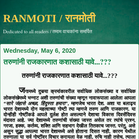
RANMOTI / रानमोती
Dedicated to all readers / तमाम वाचकांना समर्पित
Wednesday, May 6, 2020
तरुणांनी राजकारणात कशासाठी यावे...???
तरुणांनी राजकारणात क
शा
साठी यावे
...???
ज
गामध्ये दुसर्‍या क्रमांकावरील सर्वाधिक लोकसंख्या व सर्वाधिक
लोकसंखेमध्ये भन्नाट अशी तरुणांची संख्या म्हणून
नावारूपाला आलेला आपला
“सारे जंहासे अच्छा
,
हिंदुस्ता हमारा
”
,
म्हणजेच भारत देश. अशा या
बलाढ्य
भारत देशामध्ये दोन महत्वाच्या गोष्टी त्या म्हणजे तरुण आणि राजकारण
. या
दोन्हीही
गोष्टींकडे आपले दुर्लक्ष होत असल्याने देशा
चा
विकास दिवसेंदिवस
मंदावत आहे
.
ज्या देशामध्ये तरुणांची संख्या
जास्त असेल
तर
त्यांचे प्रश्न
,
गरजा
,
हक्क
,
कर्तव्य
,
शक्ति आणि सहभाग देखील तितकाच जास्त
. परंतु
,
असे
असुन
सुद्धा आपल्या भारत देशामध्ये असे होताना दिसत नाही
,
कारण येथील
तरुणाला या
सर्व
गोष्टींवर विचार करायला वेळ नाही
,
रुचि नाही तसेच
,
त्याला