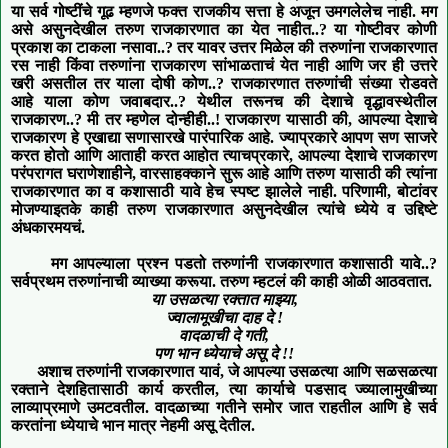
या सर्व गोष्टींचे गूढ म्हणजे फक्त राजकीय सत्ता हे अजून उमगलेलेच नाही
. मग
असे असुनदेखील तरुण राजकारणात का येत नाहीत..
?
या गोष्टीवर कोणी
प्रकाश का टाकला नसावा
..
?
तर यावर उत्तर मिळेल की तरुणांना राजकारणात
रस नाही किंवा तरुणांना राजकारण सांभाळता
चं
येत नाही आणि जर ही उत्तरे
खरी असतील तर याला दोषी कोण
..
?
राजकारणात तरुणांची संख्या रोडवते
आहे याला कोण जवाबदार
..
?
येथील तरूनच की देशाचे वृद्धावस्थेतील
राजकारण
.
.
?
मी तर म्हणेल
दोन्हीही..!
राजकारण यासाठी की
,
आपल्या देशाचे
राजकारण हे एखाद्या सणासारखे पारंपारिक
आहे. ज्याप्रकारे आपण सण साजरे
करत होतो आणि आताही करत आहोत त्याचप्रकारे
,
आपल्या देशाचे राजकारण
परंपरागत घराणेशाहीने
,
वारसाहक्काने
सुरू आहे आणि तरुण यासाठी की त्यांना
राजकारणात का व कशासाठी यावे हेच स्पष्ट झालेले नाही. परिणामी
,
बोटांवर
मोजण्याइतके काही तरुण राजकारणात असुनदेखील त्यांचे ध्येये व उद्दिष्टे
अंधकारमयचं.
मग आपल्याला प्रश्न पडतो तरुणांनी राजकारणात कशासाठी यावे..
?
स
र्वप्रथम तरुणांनाची व्याख्या करूया
.
तरुण म्हटलं की काही ओळी आठवतात.
या उसळत्या रक्तात माझ्या
,
ज्वालामूखीचा दाह दे
!
वादळाची दे गती
,
पण भान ध्येयाचे असू दे
!!
अशाच तरुणांनी राजकारणात यावं
,
जे
आपल्या
उसळत्या आणि सळसळत्या
रक्ताने देशहितासाठी
कार्य
करतील
,
त्या
कार्याचे पडसाद ज्व्यालामुखीच्या
ला
व्याप्रमाणे
उमटवतील. वादळाच्या गतीने समोर जात राहतील आणि हे सर्व
करतांना
ध्येयाचे भान मात्र नेहमी असू
देतील
.