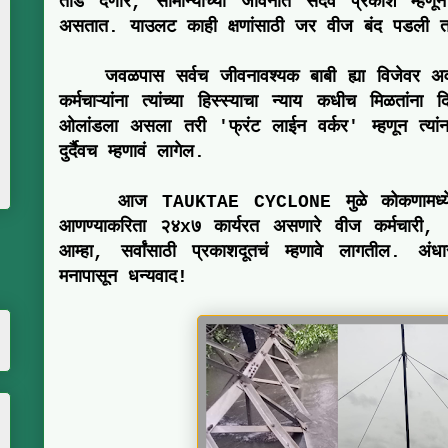
तोंड देणारे, सामान्यांच्या जीवनात सदैव प्रकाश म्हणू
असतात. याउलट काही क्षणांसाठी जर वीज बंद पडली तर 
जवळपास सर्वच जीवनावश्यक बाबी ह्या विजेवर अवल
कर्मचाऱ्यांना त्यांच्या
हिस्स्याचा न्याय
कधीच मिळतांना दि
ओलांडला असला तरी 'फ्रंट लाईन वर्कर' म्हणून त्यांन
दुर्दैवच म्हणावं लागेल.
आज
TAUKTAE CYCLONE
मुळे कोकणामध्ये
आणण्याकरिता
२४x७
कार्यरत असणारे वीज कर्मचारी, 
आम्हा, सर्वांसाठी
प्रकाशदूतचं
म्हणावे लागतील. अंधा
मनापासून
धन्यवाद
!