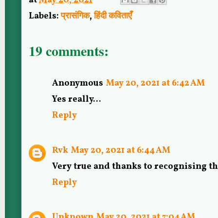
at
May 20, 2021
Labels:
प्रासंगिक
,
हिंदी कविताएँ
19 comments:
Anonymous
May 20, 2021 at 6:42 AM
Yes really...
Reply
Rvk
May 20, 2021 at 6:44 AM
Very true and thanks to recognising t
Reply
Unknown
May 20, 2021 at 7:04 AM