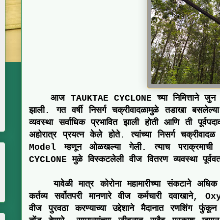
आज
TAUKTAE CYCLONE
च्या निमित्ताने ज
झाली. गत वर्षी निसर्ग चक्रीवादळामुळे तडाखा बसलेल्
व्यवस्था सर्वाधिक प्रभावित झाली होती आणि ती पूर्वपदा
अहोरात्र प्रयत्न केले होते. त्यांच्या
निसर्ग चक्रीवाद
Model
म्हणून ओळखल्या गेली. त्याच पराक्रमाच
CYCLONE मुळे विस्कटलेली
वीज वितरण व्यवस्था
पूर्वव
यावेळी मात्र कोरोना महामारीच्या संकटाने अ
कर्तव्य सर्वोतपरी मानणारे वीज कर्मचारी दवाखाने,
Ox
वीज पुरवठा करण्याच्या उद्देशाने
मैदानात रणशिंग फुंकून