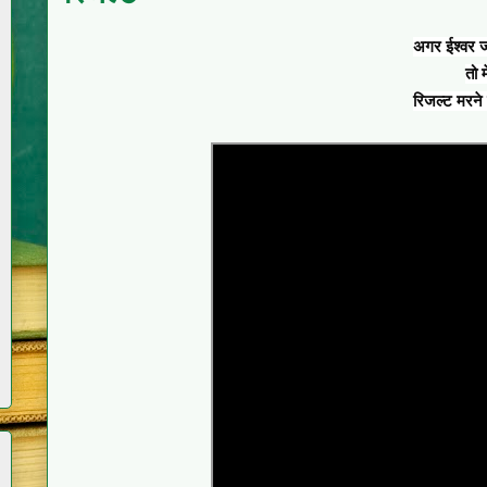
अगर ईश्वर जी
तो म
रिजल्ट मरने 