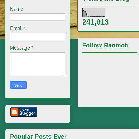
Name
241,013
Email
*
Follow Ranmoti
Message
*
Popular Posts Ever