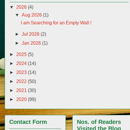
▼
2026
(4)
▼
Aug 2026
(1)
I am Searching for an Empty Wall !
►
Jul 2026
(2)
►
Jan 2026
(1)
►
2025
(5)
►
2024
(14)
►
2023
(14)
►
2022
(50)
►
2021
(30)
►
2020
(99)
Contact Form
Nos. of Readers
Visited the Blog