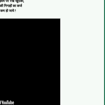
क़ाम पर रखे खुदको,
ी निगाहों का कर्ज
 कम हो जाये !