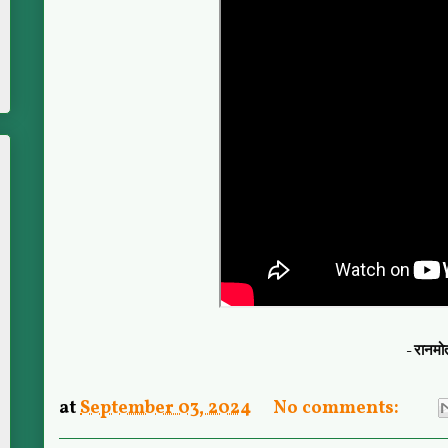
- रानम
at
September 03, 2024
No comments: