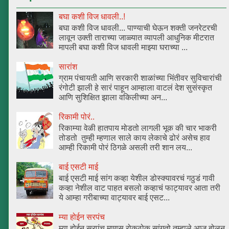
बघा कशी विज धावली..!
बघा कशी विज धावली... पाण्याची घेऊन शक्ती जनरेटरची
लावून उक्ती ताराच्या जाळ्यात व्यापली आधुनिक मीटरात
मापली बघा कशी विज धावली माझ्या घराच्या ...
सारांश
ग्राम पंचायती आणि सरकारी शाळांच्या भिंतीवर सुविचारांची
रंगोटी झाली हे सारं पाहून आम्हाला वाटलं देश सुसंस्कृत
आणि सुशिक्षित झाला वकिलीच्या अन...
रिकामी पोरं..
रिकाम्या वेळी हातपाय मोडतो लागली भूक की चार भाकरी
तोडतो तुम्ही म्हणाल साले काय लेकाचे ढोरं असेच हाव
आम्ही रिकामी पोरं ठिगळे असली तरी शान लय...
बाई एसटी माई
बाई एसटी माई सांग कव्हा येशील डोस्क्यावरचं गठुडं गावी
कव्हा नेशील वाट पाहत बसलो कव्हाचं फाट्यावर आता तरी
ये आम्हा गरीबाच्या वाट्यावर बाई एसट...
म्या होईन सरपंच
म्या होईन सरपंच माणूस रोकठोक सांगतो तुम्हाले आज बोलून