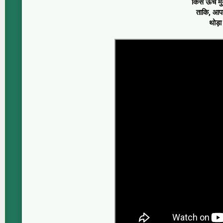
किस ऊँचे मु
ताकि, आपक
थोड़ा